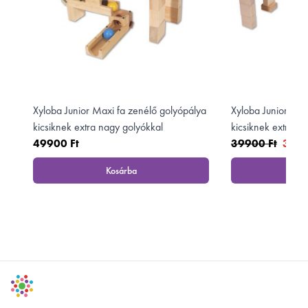
Xyloba Junior Maxi fa zenélő golyópálya
Xyloba Junior Mid
kicsiknek extra nagy golyókkal
kicsiknek extra n
49900 Ft
39900 Ft
3599
Kosárba
K
, Xyloba Junior Maxi fa zenélő golyópálya kicsik
Footer