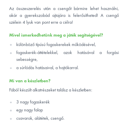
Az összeszerelés után a csengőt bármire lehet használni,
akár a gyerekszobád ajtajára is felerősítheted! A csengő
szélein 4 lyuk van pont erre a célra!
Mivel ismerkedhetünk meg a játék segítségével?
különböző típúsú fogaskerekek működésével,
fogaskerék-áttételekkel, azok hatásával a forgási
sebességre,
a súrlódás hatásaival, a hajtókarral.
Mi van a készletben?
Fából készült alkatrészeket találsz a készletben:
3 nagy fogaskerék
egy nagy falap
csavarok, alátétek, csengő.