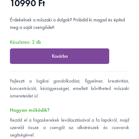
10990 Ft
Ár
Rövid leírás
Érdekelnek a műszaki a dolgok? Próbáld ki magad és építsd
meg a saját csengődet!
Készleten: 2 db
Kosárba
Tulajdonságok
Fejleszti a logikai gondolkodást, figyelmet, kreativitást,
koncentrációt, kézügyességet, emellett bővítheted műszaki
ismereteidet is!
Hogyan működik?
Kezdd el a fogaskerekek leválasztásával a fa lapokról, majd
szereld össze a csengőt az alkatrészek és csavarok
segítségével.