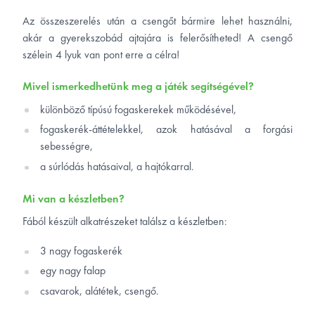
Az összeszerelés után a csengőt bármire lehet használni,
akár a gyerekszobád ajtajára is felerősítheted! A csengő
szélein 4 lyuk van pont erre a célra!
Mivel ismerkedhetünk meg a játék segítségével?
különböző típúsú fogaskerekek működésével,
fogaskerék-áttételekkel, azok hatásával a forgási
sebességre,
a súrlódás hatásaival, a hajtókarral.
Mi van a készletben?
Fából készült alkatrészeket találsz a készletben:
3 nagy fogaskerék
egy nagy falap
csavarok, alátétek, csengő.