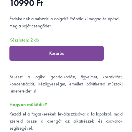
10990 Ft
Ár
Rövid leírás
Érdekelnek a műszaki a dolgok? Próbáld ki magad és építsd
meg a saját csengődet!
Készleten: 2 db
Kosárba
Tulajdonságok
Fejleszti a logikai gondolkodást, figyelmet, kreativitást,
koncentrációt, kézügyességet, emellett bővítheted műszaki
ismereteidet is!
Hogyan működik?
Kezdd el a fogaskerekek leválasztásával a fa lapokról, majd
szereld össze a csengőt az alkatrészek és csavarok
segítségével.