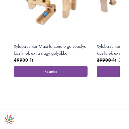
Xyloba Junior Maxi fa zenélő golyópálya
Xyloba Junior Mid
kicsiknek extra nagy golyókkal
kicsiknek extra n
49900 Ft
39900 Ft
3599
Kosárba
K
, Xyloba Junior Maxi fa zenélő golyópálya kicsik
Footer