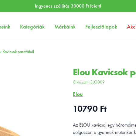
Ingyenes szállítás 30000 Ft felett!
keink
Kategóriák
Márkáink
Fejlesztőlapok
Akc
sztő játékok
Elou Kavicsok parafából
u Kavicsok parafából
Elou Kavicsok p
Cikkszám
Cikkszám: ELO009
Márka
Elou
10790 Ft
Ár
Rövid leírás
Az ELOU kavicsai egy háromdimenz
dolgozzon a gyermek motorikus k