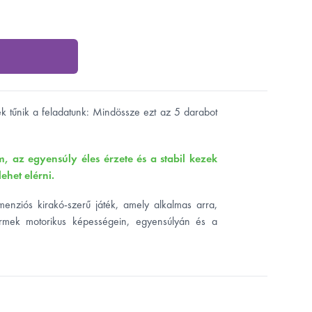
k tűnik a feladatunk: Mindössze ezt az 5 darabot
, az egyensúly éles érzete és a stabil kezek
lehet elérni.
nziós kirakó-szerű játék, amely alkalmas arra,
rmek motorikus képességein, egyensúlyán és a