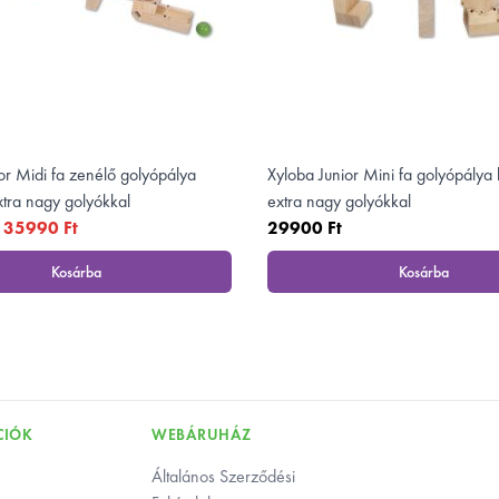
or Midi fa zenélő golyópálya
Xyloba Junior Mini fa golyópálya 
xtra nagy golyókkal
extra nagy golyókkal
35990 Ft
29900 Ft
Kosárba
Kosárba
icsiknek extra nagy golyókkal
, Xyloba Junior Midi fa zenélő golyópálya kicsiknek extra nagy golyó
, Xyloba Jun
CIÓK
WEBÁRUHÁZ
Általános Szerződési