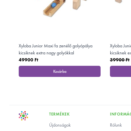
Xyloba Junior Maxi fa zenélő golyópálya
Xyloba Juni
kicsiknek extra nagy golyókkal
kicsiknek e
49900 Ft
39900 Ft
Kosárba
, Xyloba Junior Maxi fa zenélő golyópálya k
Footer
TERMÉKEK
INFORMÁ
Újdonságok
Rólunk