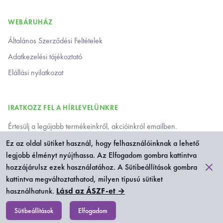
WEBÁRUHÁZ
Általános Szerződési Feltételek
Adatkezelési tájékoztató
Elállási nyilatkozat
IRATKOZZ FEL A HÍRLEVELÜNKRE
Értesülj a legújabb termékeinkről, akcióinkról emailben.
Ez az oldal sütiket használ, hogy felhasználóinknak a lehető
Iratkozz fel a hírlevelünkre
legjobb élményt nyújthassa. Az Elfogadom gombra kattintva
Elutas
hozzájárulsz ezek használatához. A Sütibeállítások gombra
Feliratkozom
kattintva megváltoztathatod, milyen típusú sütiket
használhatunk.
Lásd az ÁSZF-et
→
Sütibeállítások
Elfogadom
Sütibeállítások
Elfogadom
© 2023 Perla Fejlesztőjátékok. Minden jog fenntartva.