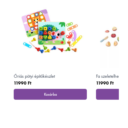
Óriás pötyi építőkészlet
Fa szeletelhető ét
11990 Ft
11990 Ft
Kosárba
K
, Óriás pötyi építőkészlet