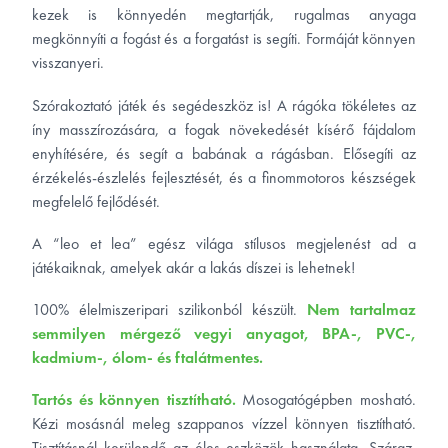
kezek is könnyedén megtartják, rugalmas anyaga
megkönnyíti a fogást és a forgatást is segíti. Formáját könnyen
visszanyeri.
Szórakoztató játék és segédeszköz is! A rágóka tökéletes az
íny masszírozására, a fogak növekedését kísérő fájdalom
enyhítésére, és segít a babának a rágásban. Elősegíti az
érzékelés-észlelés fejlesztését, és a finommotoros készségek
megfelelő fejlődését.
A “leo et lea” egész világa stílusos megjelenést ad a
játékaiknak, amelyek akár a lakás díszei is lehetnek!
100% élelmiszeripari szilikonból készült.
Nem tartalmaz
semmilyen mérgező vegyi anyagot, BPA-, PVC-,
kadmium-, ólom- és ftalátmentes.
Tartós és könnyen tisztítható.
Mosogatógépben mosható.
Kézi mosásnál meleg szappanos vízzel könnyen tisztítható.
Tisztításnál kerülendő az éles eszközök használata. Száraz,