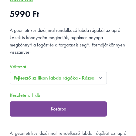
5990 Ft
Ár
Rövid leírás
A geometrikus dizájnnal rendelkező labda rágókát az apró
kezek is könnyedén megtartják, rugalmas anyaga
megkönnyíti a fogást és a forgatást is segíti. Formáját könnyen
visszanyeri.
Változat
Készleten: 1 db
Kosárba
Tulajdonságok
A geometrikus dizájnnal rendelkező labda rágókát az apró